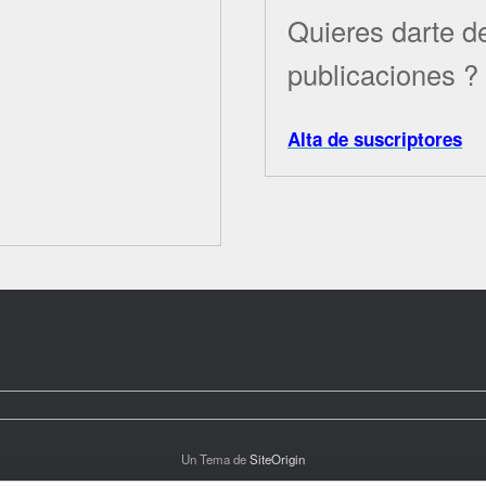
Quieres darte de
publicaciones ?
Alta de suscriptores
Un Tema de
SiteOrigin